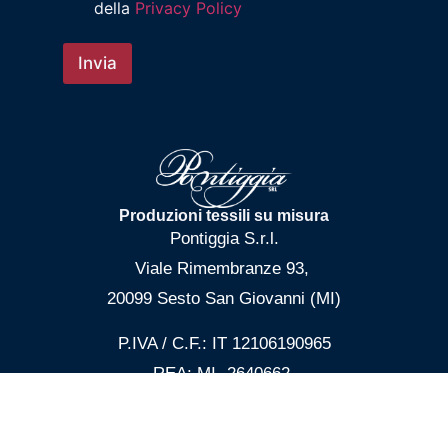
della
Privacy Policy
Invia
Produzioni tessili su misura
Pontiggia S.r.l.
Viale Rimembranze 93,
20099 Sesto San Giovanni (MI)
P.IVA / C.F.: IT 12106190965
REA: MI -2640662
Pec: pontiggiasrl@pec.it
+39 02.49658877